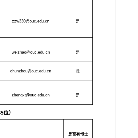
zzw330@ouc.edu.cn
是
weizhao@ouc.edu.cn
是
是
chunzhou@ouc.edu.cn
zhengxt@ouc.edu.cn
是
35
位）
是否有博士